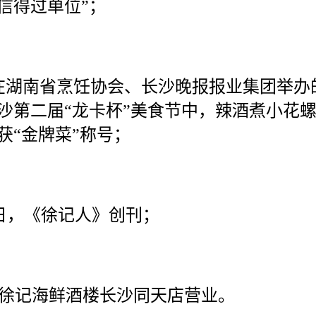
信得过单位”；
在湖南省烹饪协会、长沙晚报报业集团举办
沙第二届“龙卡杯”美食节中，辣酒煮小花
获“金牌菜”称号；
日，《徐记人》创刊；
徐记海鲜酒楼长沙同天店营业。