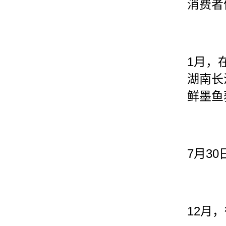
消费者
1
月，
湖南长
鲜墨鱼
7
30
月
12
月，