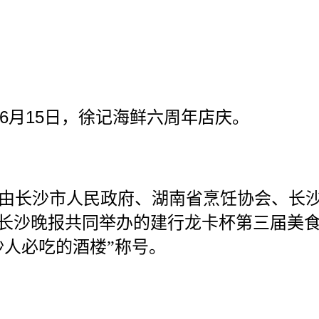
6
15
月
日，徐记海鲜六周年店庆。
由长沙市人民政府、湖南省烹饪协会、长
长沙晚报共同举办的建行龙卡杯第三届美
沙人必吃的酒楼”称号。