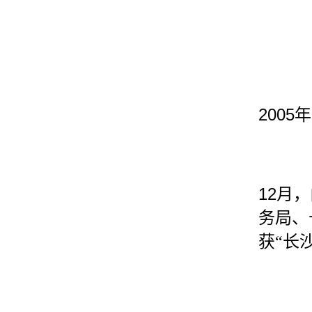
2005
年
12
月，
务局、
获“长