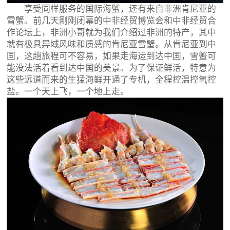
享受同样服务的国际海蟹，还有来自非洲肯尼亚的
雪蟹。前几天刚刚闭幕的中非经贸博览会和中非经贸合
作论坛上，非洲小哥就为我们介绍过非洲的特产，其中
就有极具异域风味和质感的肯尼亚雪蟹。从肯尼亚到中
国，这趟旅程可不容易，如果走海运到达中国，雪蟹可
能没法活着看到达中国的美景。为了保证鲜活，特意为
这些远道而来的生猛海鲜开通了专机，全程控温控氧控
盐。一个天上飞，一个地上走。