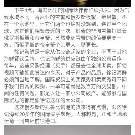
下午4点，海鲜池里的国际伙伴都陆续抵达。因为气
候水域不同。肯尼亚的雪蟹和俄罗斯板蟹、帝皇蟹，不
在一个水池里。但它们两个也绝对没想到，绕过半个地
球，这是他们相聚最近的一次。好奇的非洲雪蟹打量着
俄罗斯板蟹和帝皇蟹，竟然非洲雪蟹的颜值要更高一
筹，而俄罗斯的帝皇蟹个头更大，腿更长。
徐记海鲜是一家从供应链起家的企业，不同于其他
海鲜餐饮品牌，徐记海鲜的供应链由单独的公司运作，
每年，这些采购经理（买手）都是去往全球考察。即使
视频传输如此发达的今天，对于产品的品质，徐记海鲜
必须到当地了解。国际贸易上的买家秀和卖家秀可不同
于我们日常的网购，一单可能就是数百万的交易额，中
间的任何问题，都足以让一家小公司破产。能够参与国
际贸易的都是像徐记这样的大公司。
这次俄罗斯的扎鲁比诺港的货来得有点慢，跟随徐
记海鲜20多年的国际买手殷超，人称超哥，正和当地承
运商一同启程前往港口。