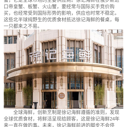
蟹，它是全球市场的主要供应商。徐记海鲜在俄罗斯进
口帝皇蟹、板蟹、火山蟹，要经常与国际买手竞价购
买，也经常受到国际形势的影响，供应也时常不稳定。
这些北半球纯野生的优质食材抵达徐记海鲜的餐桌，每
一只都来之不易。
全球海鲜，创新烹制是徐记海鲜遵循的准则，发现
全球优质食材，将鲜活呈现给顾客，这是徐记海鲜24年
来一直在做的事。未来，徐记海鲜前进的脚步不会停