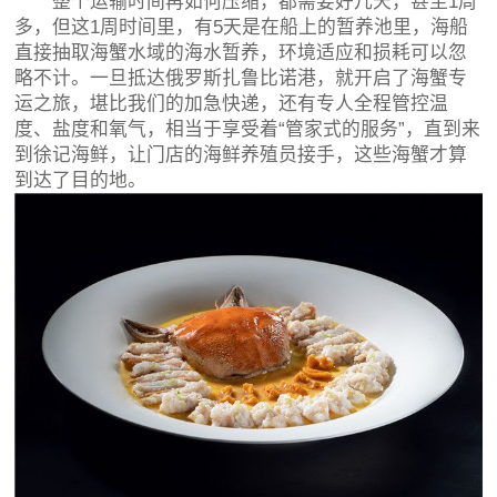
整个运输时间再如何压缩，都需要好几天，甚至1周
多，但这1周时间里，有5天是在船上的暂养池里，海船
直接抽取海蟹水域的海水暂养，环境适应和损耗可以忽
略不计。一旦抵达俄罗斯扎鲁比诺港，就开启了海蟹专
运之旅，堪比我们的加急快递，还有专人全程管控温
度、盐度和氧气，相当于享受着“管家式的服务”，直到来
到徐记海鲜，让门店的海鲜养殖员接手，这些海蟹才算
到达了目的地。