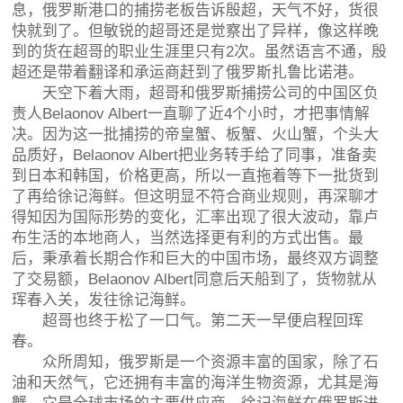
息，俄罗斯港口的捕捞老板告诉殷超，天气不好，货很
快就到了。但敏锐的超哥还是觉察出了异样，像这样晚
到的货在超哥的职业生涯里只有2次。虽然语言不通，殷
超还是带着翻译和承运商赶到了俄罗斯扎鲁比诺港。
天空下着大雨，超哥和俄罗斯捕捞公司的中国区负
责人Belaonov Albert一直聊了近4个小时，才把事情解
决。因为这一批捕捞的帝皇蟹、板蟹、火山蟹，个头大
品质好，Belaonov Albert把业务转手给了同事，准备卖
到日本和韩国，价格更高，所以一直拖着等下一批货到
了再给徐记海鲜。但这明显不符合商业规则，再深聊才
得知因为国际形势的变化，汇率出现了很大波动，靠卢
布生活的本地商人，当然选择更有利的方式出售。最
后，秉承着长期合作和巨大的中国市场，最终双方调整
了交易额，Belaonov Albert同意后天船到了，货物就从
珲春入关，发往徐记海鲜。
超哥也终于松了一口气。第二天一早便启程回珲
春。
众所周知，俄罗斯是一个资源丰富的国家，除了石
油和天然气，它还拥有丰富的海洋生物资源，尤其是海