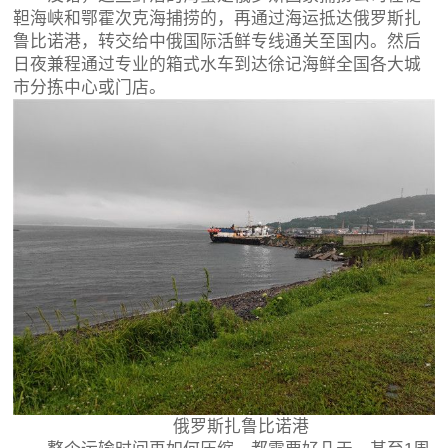
靼海峡和鄂霍次克海捕捞的，再通过海运抵达俄罗斯扎
鲁比诺港，转交给中俄国际活鲜专线通关至国内。然后
日夜兼程通过专业的箱式水车到达徐记海鲜全国各大城
市分拣中心或门店。
俄罗斯扎鲁比诺港