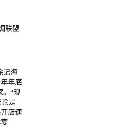
绸联盟
徐记海
今年年底
家。“现
无论是
快开店速
鲜宴