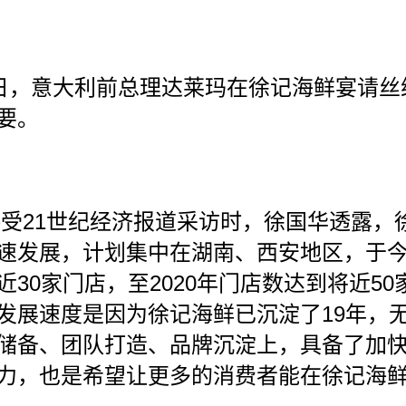
日，意大利前总理达莱玛在徐记海鲜宴请丝
要。
21
受
世纪经济报道采访时，徐国华透露，
速发展，计划集中在湖南、西安地区，于
30
2020
50
近
家门店，至
年门店数达到将近
19
发展速度是因为徐记海鲜已沉淀了
年，
储备、团队打造、品牌沉淀上，具备了加
力，也是希望让更多的消费者能在徐记海